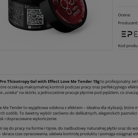
Ocena:
Producent
Kod produ
Pro Thixotropy Gel with Effect Love Me Tender 15g
to profesjonalny żel
 które oczekują maksymalnej kontroli podczas pracy oraz perfekcyjnego efek
nie „ucieka” na skórki, a jednocześnie pracuje płynnie pod pędzlem, co znac
e Me Tender to wyjątkowa odsłona z efektem – idealna dla stylizacji, któr
h ozdób. To świetny wybór zarówno do delikatnych, eleganckich paznokci w st
lask i dopracowane wykończenie.
zi się do pracy na formie i tipsie, do nadbudowy naturalnej płytki oraz do
– skraca czas opracowania, ułatwia kontrolę produktu i pomaga osiągnąć es