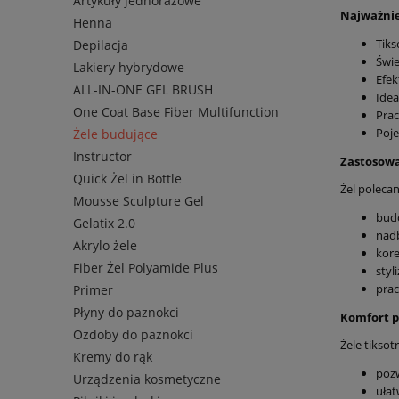
Artykuły jednorazowe
Najważnie
Henna
Tiks
Depilacja
Świe
Lakiery hybrydowe
Efek
ALL-IN-ONE GEL BRUSH
Idea
One Coat Base Fiber Multifunction
Prac
Poje
Żele budujące
Instructor
Zastosow
Quick Żel in Bottle
Żel polecan
Mousse Sculpture Gel
budo
Gelatix 2.0
nadb
Akrylo żele
kore
Fiber Żel Polyamide Plus
styl
prac
Primer
Płyny do paznokci
Komfort p
Ozdoby do paznokci
Żele tiksot
Kremy do rąk
pozw
Urządzenia kosmetyczne
ułat