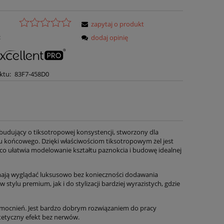
zapytaj o produkt
:
dodaj opinię
ktu:
83F7-458D0
 budujący o tiksotropowej konsystencji, stworzony dla
tu końcowego. Dzięki właściwościom tiksotropowym żel jest
ząco ułatwia modelowanie kształtu paznokcia i budowę idealnej
e mają wyglądać luksusowo bez konieczności dodawania
ylu premium, jak i do stylizacji bardziej wyrazistych, gdzie
 wzmocnień. Jest bardzo dobrym rozwiązaniem do pracy
tetyczny efekt bez nerwów.