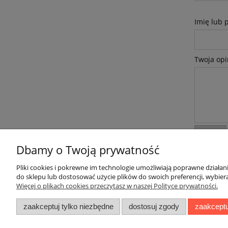
Imię lub 
Twoja opi
wyślij
Dbamy o Twoją prywatność
Pliki cookies i pokrewne im technologie umożliwiają poprawne działa
do sklepu lub dostosować użycie plików do swoich preferencji, wybiera
Więcej o plikach cookies przeczytasz w naszej Polityce prywatności.
Pomoc
Moje konto
zaakceptuj tylko niezbędne
dostosuj zgody
zaakceptu
Informacje o cookie
Twoje zamówienia
Regulamin
Ustawienia konta