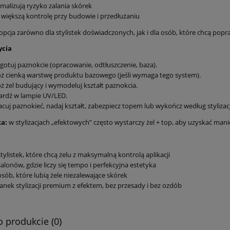
malizują ryzyko zalania skórek
 większą kontrolę przy budowie i przedłużaniu
opcja zarówno dla stylistek doświadczonych, jak i dla osób, które chcą popr
ycia
gotuj paznokcie (opracowanie, odtłuszczenie, baza).
ż cienką warstwę produktu bazowego (jeśli wymaga tego system).
ż żel budujący i wymodeluj kształt paznokcia.
ardź w lampie UV/LED.
cuj paznokieć, nadaj kształt, zabezpiecz topem lub wykończ według stylizacj
a:
w stylizacjach „efektowych” często wystarczy żel + top, aby uzyskać m
stylistek, które chcą żelu z maksymalną kontrolą aplikacji
salonów, gdzie liczy się tempo i perfekcyjna estetyka
osób, które lubią żele niezalewające skórek
fanek stylizacji premium z efektem, bez przesady i bez ozdób
o produkcie (0)