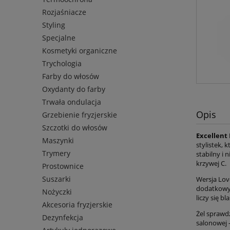
Rozjaśniacze
Styling
Specjalne
Kosmetyki organiczne
Trychologia
Farby do włosów
Oxydanty do farby
Trwała ondulacja
Opis
Grzebienie fryzjerskie
Szczotki do włosów
Excellent 
Maszynki
stylistek,
Trymery
stabilny i 
krzywej C.
Prostownice
Suszarki
Wersja Lov
dodatkowyc
Nożyczki
liczy się b
Akcesoria fryzjerskie
Żel sprawd
Dezynfekcja
salonowej 