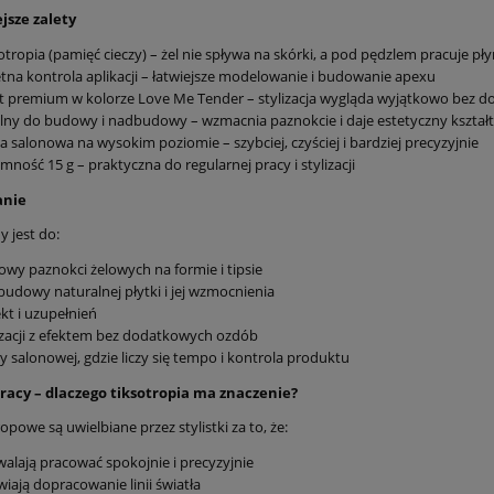
jsze zalety
otropia (pamięć cieczy) – żel nie spływa na skórki, a pod pędzlem pracuje pł
tna kontrola aplikacji – łatwiejsze modelowanie i budowanie apexu
t premium w kolorze Love Me Tender – stylizacja wygląda wyjątkowo bez 
lny do budowy i nadbudowy – wzmacnia paznokcie i daje estetyczny kształt
a salonowa na wysokim poziomie – szybciej, czyściej i bardziej precyzyjnie
mność 15 g – praktyczna do regularnej pracy i stylizacji
anie
y jest do:
wy paznokci żelowych na formie i tipsie
udowy naturalnej płytki i jej wzmocnienia
kt i uzupełnień
izacji z efektem bez dodatkowych ozdób
y salonowej, gdzie liczy się tempo i kontrola produktu
racy – dlaczego tiksotropia ma znaczenie?
ropowe są uwielbiane przez stylistki za to, że:
alają pracować spokojnie i precyzyjnie
wiają dopracowanie linii światła