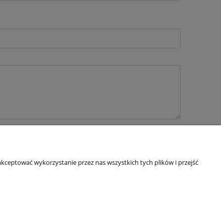
kceptować wykorzystanie przez nas wszystkich tych plików i przejść
O nas
ści
Kontakt i dane firmy
O firmie