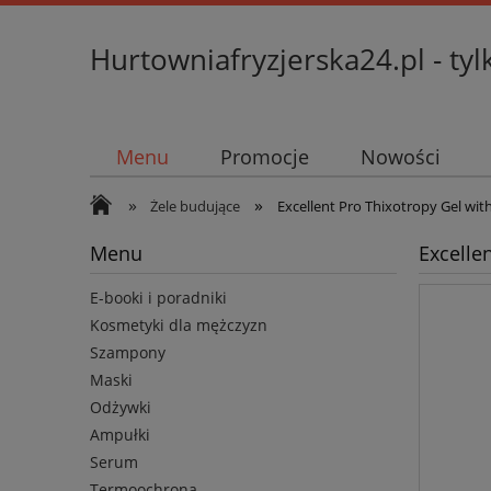
Hurtowniafryzjerska24.pl - tyl
Menu
Promocje
Nowości
»
»
Żele budujące
Excellent Pro Thixotropy Gel wit
Menu
Excelle
E-booki i poradniki
Kosmetyki dla mężczyzn
Szampony
Maski
Odżywki
Ampułki
Serum
Termoochrona