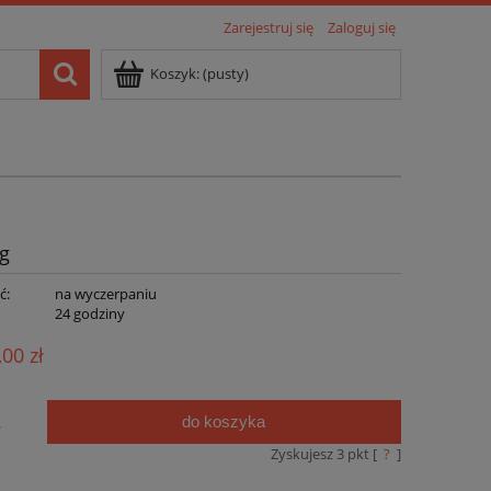
Zarejestruj się
Zaloguj się
Koszyk:
(pusty)
 g
ć:
na wyczerpaniu
:
24 godziny
,00 zł
do koszyka
.
Zyskujesz
3
pkt [
?
]