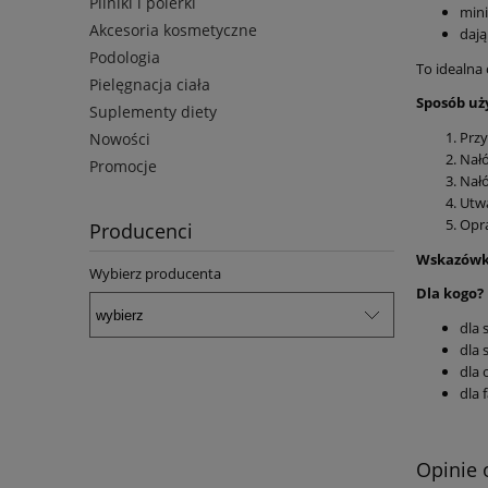
Pilniki i polerki
mini
Akcesoria kosmetyczne
dają
Podologia
To idealna 
Pielęgnacja ciała
Sposób uż
Suplementy diety
Przy
Nowości
Nałó
Promocje
Nałó
Utw
Opra
Producenci
Wskazówk
Wybierz producenta
Dla kogo?
dla 
dla 
dla 
dla 
Opinie 