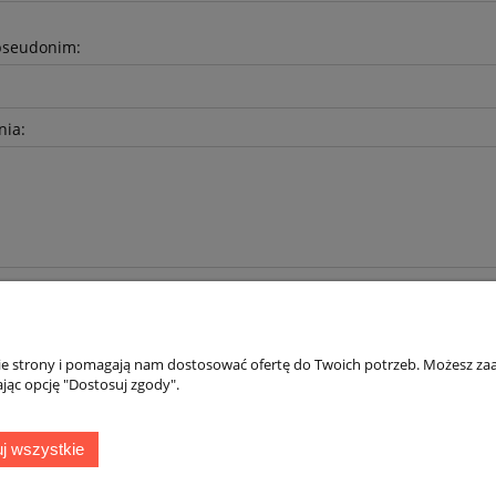
pseudonim:
nia:
nie strony i pomagają nam dostosować ofertę do Twoich potrzeb. Możesz zaa
jąc opcję "Dostosuj zgody".
Płatności i dostawa
Informacje
j wszystkie
Dokumenty sprzedaży
Polityka prywatno
Czas i koszty dostawy
Blog