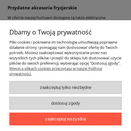
Przydatne akcesoria fryzjerskie
W ofercie naszej hurtowni dostępne są także elektryczne
minutniki, które precyzyjnie odmierzają czas. Za pomocą sygnału
dźwiękowego poinformują Cię o konieczności spłukania włosów
Dbamy o Twoją prywatność
itp. Do salonu fryzjerskiego na pewno przyda Ci się również
profesjonalna gumowa miotła. Dzięki niej sprawnie i dokładnie
Pliki cookies i pokrewne im technologie umożliwiają poprawne
wyczyścisz stanowisko pracy z leżących na podłodze włosów. Jest
działanie strony i pomagają nam dostosować ofertę do Twoich
ona bardzo wygodna w użytkowaniu, a jednocześnie nie zajmuje
potrzeb. Możesz zaakceptować wykorzystanie przez nas
dużo miejsca. Poza tym można ją z łatwością wyczyścić.
wszystkich tych plików i przejść do sklepu lub dostosować użycie
plików do swoich preferencji, wybierając opcję "Dostosuj zgody".
Pomoc
Więcej o plikach cookies przeczytasz w naszej Polityce
prywatności.
Moje konto
zaakceptuj tylko niezbędne
Płatności i dostawa
dostosuj zgody
Informacje
zaakceptuj wszystkie
O nas