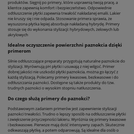
produktów. Sięgnij po primery, które usprawnią twoją pracę, a
klientce zapewnią komfort i bezpieczeństwo. Odpowiednie
odtłuszczenie płytki zapewnia trwałość nakładanej emalii. Lakier
nie kruszy się i nie odpada. Stosowanie primera sprawia, że
wysuszona płytka lepiej absorbuje nakładaną hybrydę. Primery
stosuje się do wykonania stylizacji: hybrydowych, żelowych lub
akrylowych
Idealne oczyszczenie powierzchni paznokcia dzięki
primerom
Silnie odtłuszczające preparaty przygotują naturalne paznokcie do
stylizacji. Wyrównują pH płytki i usuwają z niej wilgoć. Primer
dobrej jakości nie uszkodzi płytki paznokcia, można go łączyć z
każdą stylizacją. Polecamy primery kwasowe, bezkwasowe i do
odtłuszczania paznokci. Dostępne są także produkty do tzw.
trudnych paznokci o wysokim stopniu natłuszczenia.
Do czego służą primery do paznokci?
Podstawowym zadaniem primerów jest zapewnienie stylizacji
paznokci trwałości. Trudno o lepszy sposób na odtłuszczenie płytki
i zwiększenie przyczepności lakieru. Wyróżnia się primery kwasowe
i bezkwasowe. Pierwsze mają dość intensywny zapach. Skutecznie
odkwaszają płytkę, a potem odparowują. Są idealne dla osób o