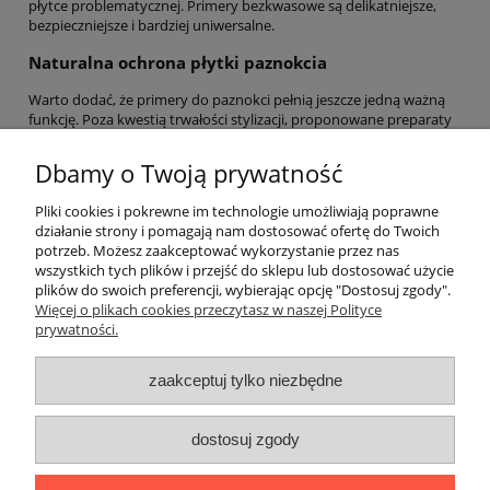
płytce problematycznej. Primery bezkwasowe są delikatniejsze,
bezpieczniejsze i bardziej uniwersalne.
Naturalna ochrona płytki paznokcia
Warto dodać, że primery do paznokci pełnią jeszcze jedną ważną
funkcję. Poza kwestią trwałości stylizacji, proponowane preparaty
służą ochronie naturalnej płytki paznokcia. Odpowiednio dobrany
primer, nie tylko tworzy odpowiednią bazę do aplikacji różnego
Dbamy o Twoją prywatność
rodzaju stylizacji, ale także eliminuje wilgoć i równoważy pH.
Używanie primera stało się kluczowym krokiem w procesie
Pliki cookies i pokrewne im technologie umożliwiają poprawne
przygotowania profesjonalnej stylizacji. Wysokiej jakości primer to
działanie strony i pomagają nam dostosować ofertę do Twoich
gwarancja pięknego efektu w połączeniu ze zdrowymi paznokciami
potrzeb. Możesz zaakceptować wykorzystanie przez nas
przez długi czas.
wszystkich tych plików i przejść do sklepu lub dostosować użycie
plików do swoich preferencji, wybierając opcję "Dostosuj zgody".
Pomoc
Więcej o plikach cookies przeczytasz w naszej Polityce
prywatności.
Moje konto
zaakceptuj tylko niezbędne
Płatności i dostawa
dostosuj zgody
Informacje