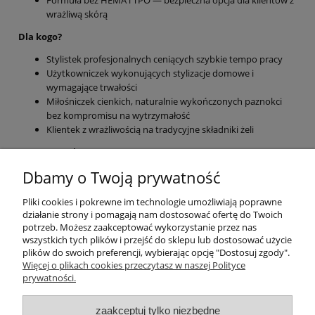
Formuła bez HEMA i TPO — bezpieczna opcja dla klientów z
wrażliwą skórą
Dla kogo?
Stylistek profesjonalnych ceniących szybkie tempo pracy
Użytkowniczek wykonujących stylizacje domowe i
wymagające trwałości
Miłośniczek cienkich, naturalnie wykończonych paznokci
bez kompromisu na wytrzymałość
Klientek z wrażliwością na tradycyjne składniki żeli
Zastosowania:
Dbamy o Twoją prywatność
Budowa i bardzo mocne wzmocnienie naturalnej płytki
paznokcia
Pliki cookies i pokrewne im technologie umożliwiają poprawne
Przedłużenia o długości od krótkiej po bardzo długą
działanie strony i pomagają nam dostosować ofertę do Twoich
Ekspresowe uzupełnienia stylizacji
potrzeb. Możesz zaakceptować wykorzystanie przez nas
Praca z dual formami i fine gradientami żelowymi
wszystkich tych plików i przejść do sklepu lub dostosować użycie
plików do swoich preferencji, wybierając opcję "Dostosuj zgody".
Pomoc
Więcej o plikach cookies przeczytasz w naszej Polityce
prywatności.
Moje konto
zaakceptuj tylko niezbędne