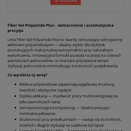
do koszyka
Fiber Gel Polyamide Plus – wzmocnienie i automatyczna
precyzja
Linia Fiber Gel Polyamide Plus to twardy żel budujący wzbogacony
włóknami polyamidowymi — idealny wybór dla stylistek
poszukujących maksymalnej wytrzymałości przy naturalnym
wykończeniu. Innowacyjna formuła pozwala na pracę na czterech
paznokciach jednocześnie, co znacząco przyspiesza tempo
stylizacji, jednocześnie minimalizując konieczność podpiłowania.
Co wyróżnia tę serię?
Włókna polyamidowe zapewniają wyjątkową strukturę,
twardość i elastyczne napięcie
Szybka aplikacja — możliwość pracy multitaskingowej na
kilku paznokciach naraz
Samopoziomująca konsystencja — idealna precyzja i
minimalne piłowanie
Skuteczność przy przedłużeniach — nadaje się do krótkich,
średnich i długich stylizacji na szablonie lub tipsie