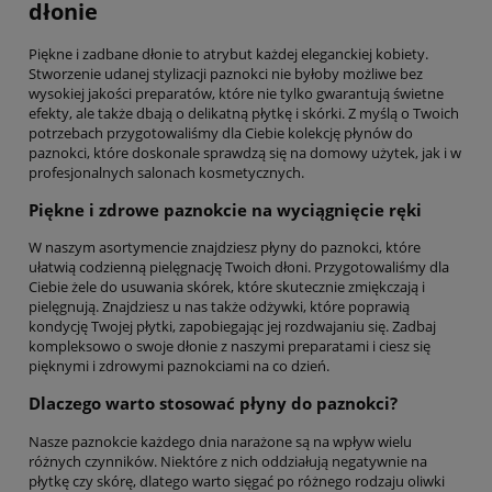
dłonie
Piękne i zadbane dłonie to atrybut każdej eleganckiej kobiety.
Stworzenie udanej stylizacji paznokci nie byłoby możliwe bez
wysokiej jakości preparatów, które nie tylko gwarantują świetne
efekty, ale także dbają o delikatną płytkę i skórki. Z myślą o Twoich
potrzebach przygotowaliśmy dla Ciebie kolekcję płynów do
paznokci, które doskonale sprawdzą się na domowy użytek, jak i w
profesjonalnych salonach kosmetycznych.
Piękne i zdrowe paznokcie na wyciągnięcie ręki
W naszym asortymencie znajdziesz płyny do paznokci, które
ułatwią codzienną pielęgnację Twoich dłoni. Przygotowaliśmy dla
Ciebie żele do usuwania skórek, które skutecznie zmiękczają i
pielęgnują. Znajdziesz u nas także odżywki, które poprawią
kondycję Twojej płytki, zapobiegając jej rozdwajaniu się. Zadbaj
kompleksowo o swoje dłonie z naszymi preparatami i ciesz się
pięknymi i zdrowymi paznokciami na co dzień.
Dlaczego warto stosować płyny do paznokci?
Nasze paznokcie każdego dnia narażone są na wpływ wielu
różnych czynników. Niektóre z nich oddziałują negatywnie na
płytkę czy skórę, dlatego warto sięgać po różnego rodzaju oliwki