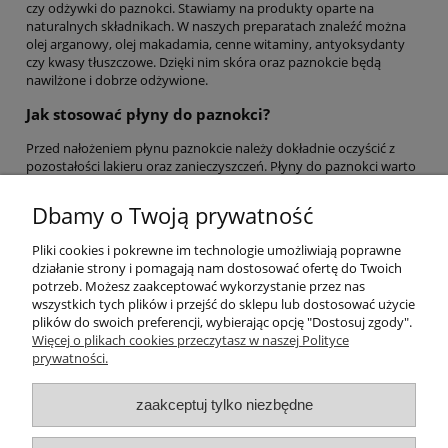
czy odżywki do paznokci. Stawiamy na produkty oparte na
naturalnych składnikach. W naszych preparatach znaleźć można
olej arganowy, olej makadamia, cenne witaminy, antyoksydanty
czy kwasy tłuszczowe. Dzięki nim skóra oraz paznokcie będą
nawilżone i dobrze odżywione.
Jak stosować płyny do paznokci?
Przed nałożeniem płynu paznokcie należy dokładnie oczyścić z
pozostałości lakieru oraz zanieczyszczeń. Płyny do paznokci warto
stosować regularnie, zazwyczaj na noc. To pozwala składnikom
lepiej wniknąć w strukturę paznokcia i skórek. Aplikację płynu
Dbamy o Twoją prywatność
można połączyć z delikatnym masażem dłoni, co dodatkowo
pobudzi krążenie krwi i przyspieszy efekty. Wybierając płyn do
Pliki cookies i pokrewne im technologie umożliwiają poprawne
paznokci, warto dostosować go do indywidualnych potrzeb, biorąc
działanie strony i pomagają nam dostosować ofertę do Twoich
pod uwagę rodzaj paznokci oraz ewentualne problemy, jakie
potrzeb. Możesz zaakceptować wykorzystanie przez nas
chcemy rozwiązać.
wszystkich tych plików i przejść do sklepu lub dostosować użycie
plików do swoich preferencji, wybierając opcję "Dostosuj zgody".
Pomoc
Więcej o plikach cookies przeczytasz w naszej Polityce
prywatności.
Moje konto
zaakceptuj tylko niezbędne
Płatności i dostawa