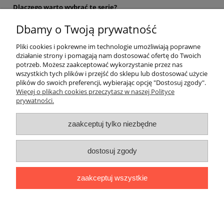
Dlaczego warto wybrać tę serię?
Bazy
One Coat Base Fiber Multifunction
są idealnym wyborem
Dbamy o Twoją prywatność
zarówno dla profesjonalnych stylistek paznokci, jak i do domowej
stylizacji. To produkty, które znacząco wydłużają trwałość
Pliki cookies i pokrewne im technologie umożliwiają poprawne
manicure hybrydowego, eliminując ryzyko zapowietrzania i
działanie strony i pomagają nam dostosować ofertę do Twoich
odprysków. Dzięki nim paznokcie zyskują zdrowy wygląd, większą
potrzeb. Możesz zaakceptować wykorzystanie przez nas
odporność i perfekcyjny kształt.
wszystkich tych plików i przejść do sklepu lub dostosować użycie
plików do swoich preferencji, wybierając opcję "Dostosuj zgody".
Pomoc
Więcej o plikach cookies przeczytasz w naszej Polityce
prywatności.
Moje konto
zaakceptuj tylko niezbędne
Płatności i dostawa
dostosuj zgody
Informacje
zaakceptuj wszystkie
O nas
pokaż pełną wersję strony