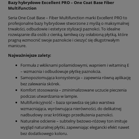
Bazy hybrydowe Excellent PRO – One Coat Base Fiber
Multifunction
Seria One Coat Base – Fiber Multifunction marki Excellent PRO to
profesjonalne bazy hybrydowe stworzone z myślą o maksymalnej
trwałości, odbudowie i estetyce stylizacji paznokci. To idealne
rozwiązanie dla osób z cienką, łamliwą czy osłabioną płytką, które
pragną wzmocnić swoje paznokcie i cieszyć się długotrwałym
manicure.
Najważniejsze zalety:
Formuła z włóknami poliamidowymi, wapniem i witaminą E
– wzmacnia i odbudowuje płytkę paznokcia.
Samopoziomująca konsystencja – zapewnia równą aplikację
bez zalewania skórek.
Komfort stosowania – zminimalizowane uczucie pieczenia
podczas utwardzania w lampie.
Multifunkcyjność – baza sprawdza się jako warstwa
wzmacniająca, wyrównująca nierówności, do delikatnej
nadbudowy oraz krótkiego przedłużenia paznokci.
Naturalne odcienie – subtelny beżowo-różowy ton imituje
wygląd naturalnej płytki, zapewniając elegancki efekt nawet
bez dodatkowego koloru.