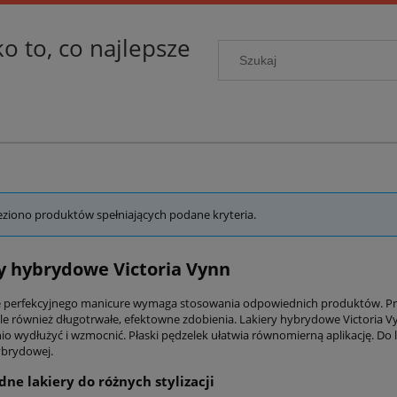
ko to, co najlepsze
eziono produktów spełniających podane kryteria.
y hybrydowe Victoria Vynn
 perfekcyjnego manicure wymaga stosowania odpowiednich produktów. Pr
 ale również długotrwałe, efektowne zdobienia. Lakiery hybrydowe Victoria V
 wydłużyć i wzmocnić. Płaski pędzelek ułatwia równomierną aplikację. Do lak
hybrydowej.
ne lakiery do różnych stylizacji