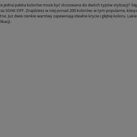
że jedna paleta kolorów może być stosowana do dwóch typów stylizacji? Sięgnij
az SOAK OFF. Znajdziesz w niej ponad 200 kolorów, w tym popularne, klasyczn
ne. Już dwie cienkie warstwy zapewniają idealne krycie i głębię koloru. Laki
ikacji.