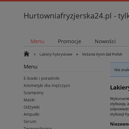
Hurtowniafryzjerska24.pl - tyl
Menu
Promocje
Nowości
»
»
Lakiery hybrydowe
Victoria Vynn Gel Polish
Menu
Nie znal
E-booki i poradniki
Kosmetyki dla mężczyzn
Lakier
Szampony
Wykonanie
Maski
stylizację,
Odżywki
odpowiednio
stylizacji 
Ampułki
Serum
Niezawod
Termoochrona