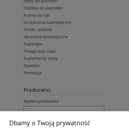
Płyny do paznokci
Ozdoby do paznokci
Kremy do rąk
Urządzenia kosmetyczne
Pilniki i polerki
Akcesoria kosmetyczne
Podologia
Pielęgnacja ciała
Suplementy diety
Nowości
Promocje
Producenci
Wybierz producenta
Dbamy o Twoją prywatność