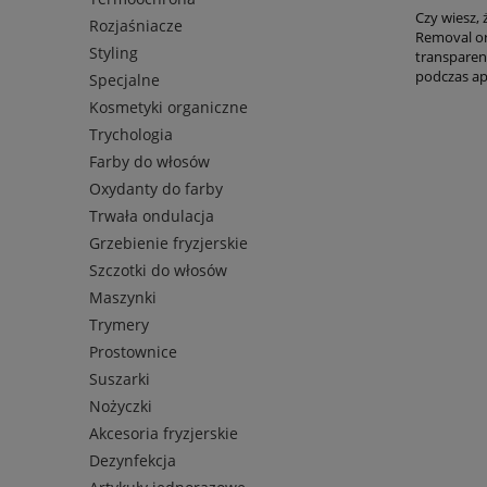
Czy wiesz, 
Rozjaśniacze
Removal or
Styling
transparent
podczas apl
Specjalne
Kosmetyki organiczne
Trychologia
Farby do włosów
Oxydanty do farby
Trwała ondulacja
Grzebienie fryzjerskie
Szczotki do włosów
Maszynki
Trymery
Prostownice
Suszarki
Nożyczki
Akcesoria fryzjerskie
Dezynfekcja