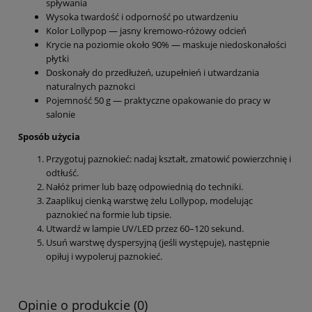
spływania
Wysoka twardość i odporność po utwardzeniu
Kolor Lollypop — jasny kremowo-różowy odcień
Krycie na poziomie około 90% — maskuje niedoskonałości
płytki
Doskonały do przedłużeń, uzupełnień i utwardzania
naturalnych paznokci
Pojemność 50 g — praktyczne opakowanie do pracy w
salonie
Sposób użycia
Przygotuj paznokieć: nadaj kształt, zmatowić powierzchnię i
odtłuść.
Nałóż primer lub bazę odpowiednią do techniki.
Zaaplikuj cienką warstwę żelu Lollypop, modelując
paznokieć na formie lub tipsie.
Utwardź w lampie UV/LED przez 60–120 sekund.
Usuń warstwę dyspersyjną (jeśli występuje), następnie
opiłuj i wypoleruj paznokieć.
Opinie o produkcie (0)