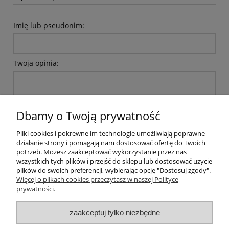
Imię lub pseudonim:
Twoja opinia:
Dbamy o Twoją prywatność
Pliki cookies i pokrewne im technologie umożliwiają poprawne
wyślij
działanie strony i pomagają nam dostosować ofertę do Twoich
potrzeb. Możesz zaakceptować wykorzystanie przez nas
wszystkich tych plików i przejść do sklepu lub dostosować użycie
plików do swoich preferencji, wybierając opcję "Dostosuj zgody".
Pomoc
Więcej o plikach cookies przeczytasz w naszej Polityce
prywatności.
Moje konto
zaakceptuj tylko niezbędne
Płatności i dostawa