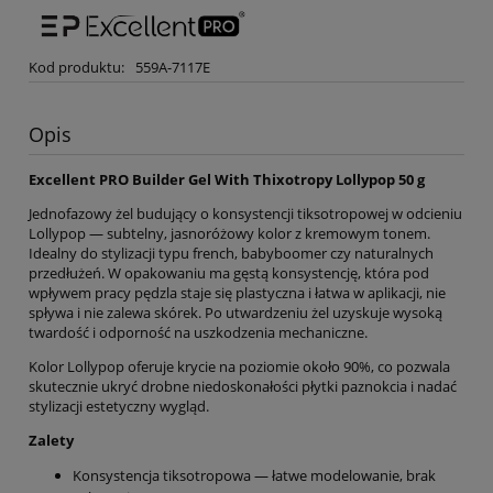
Kod produktu:
559A-7117E
Opis
Excellent PRO Builder Gel With Thixotropy Lollypop 50 g
Jednofazowy żel budujący o konsystencji tiksotropowej w odcieniu
Lollypop — subtelny, jasnoróżowy kolor z kremowym tonem.
Idealny do stylizacji typu french, babyboomer czy naturalnych
przedłużeń. W opakowaniu ma gęstą konsystencję, która pod
wpływem pracy pędzla staje się plastyczna i łatwa w aplikacji, nie
spływa i nie zalewa skórek. Po utwardzeniu żel uzyskuje wysoką
twardość i odporność na uszkodzenia mechaniczne.
Kolor Lollypop oferuje krycie na poziomie około 90%, co pozwala
skutecznie ukryć drobne niedoskonałości płytki paznokcia i nadać
stylizacji estetyczny wygląd.
Zalety
Konsystencja tiksotropowa — łatwe modelowanie, brak