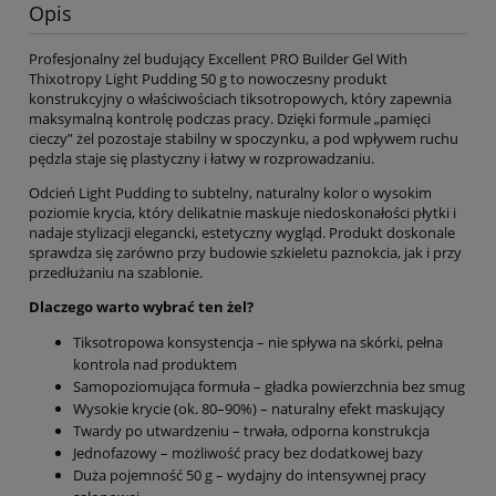
Opis
Profesjonalny żel budujący Excellent PRO Builder Gel With
Thixotropy Light Pudding 50 g to nowoczesny produkt
konstrukcyjny o właściwościach tiksotropowych, który zapewnia
maksymalną kontrolę podczas pracy. Dzięki formule „pamięci
cieczy” żel pozostaje stabilny w spoczynku, a pod wpływem ruchu
pędzla staje się plastyczny i łatwy w rozprowadzaniu.
Odcień Light Pudding to subtelny, naturalny kolor o wysokim
poziomie krycia, który delikatnie maskuje niedoskonałości płytki i
nadaje stylizacji elegancki, estetyczny wygląd. Produkt doskonale
sprawdza się zarówno przy budowie szkieletu paznokcia, jak i przy
przedłużaniu na szablonie.
Dlaczego warto wybrać ten żel?
Tiksotropowa konsystencja – nie spływa na skórki, pełna
kontrola nad produktem
Samopoziomująca formuła – gładka powierzchnia bez smug
Wysokie krycie (ok. 80–90%) – naturalny efekt maskujący
Twardy po utwardzeniu – trwała, odporna konstrukcja
Jednofazowy – możliwość pracy bez dodatkowej bazy
Duża pojemność 50 g – wydajny do intensywnej pracy