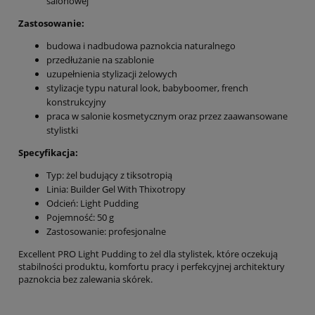
salonowej
Zastosowanie:
budowa i nadbudowa paznokcia naturalnego
przedłużanie na szablonie
uzupełnienia stylizacji żelowych
stylizacje typu natural look, babyboomer, french
konstrukcyjny
praca w salonie kosmetycznym oraz przez zaawansowane
stylistki
Specyfikacja:
Typ: żel budujący z tiksotropią
Linia: Builder Gel With Thixotropy
Odcień: Light Pudding
Pojemność: 50 g
Zastosowanie: profesjonalne
Excellent PRO Light Pudding to żel dla stylistek, które oczekują
stabilności produktu, komfortu pracy i perfekcyjnej architektury
paznokcia bez zalewania skórek.