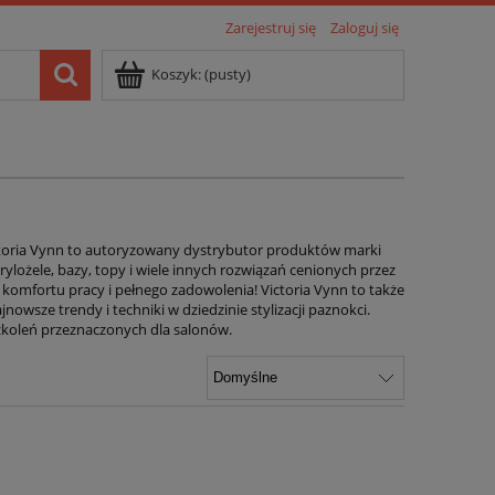
Zarejestruj się
Zaloguj się
Koszyk:
(pusty)
 Victoria Vynn to autoryzowany dystrybutor produktów marki
krylożele, bazy, topy i wiele innych rozwiązań cenionych przez
 komfortu pracy i pełnego zadowolenia! Victoria Vynn to także
nowsze trendy i techniki w dziedzinie stylizacji paznokci.
szkoleń przeznaczonych dla salonów.