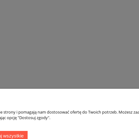
nie strony i pomagają nam dostosować ofertę do Twoich potrzeb. Możesz zaa
jąc opcję "Dostosuj zgody".
Płatności i dostawa
Informacje
j wszystkie
Dokumenty sprzedaży
Polityka prywatno