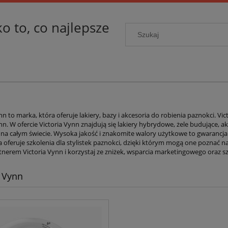
ko to, co najlepsze
ynn to marka, która oferuje lakiery, bazy i akcesoria do robienia paznokci.
nn. W ofercie Victoria Vynn znajdują się lakiery hybrydowe, żele budujące, a
ki na całym świecie. Wysoka jakość i znakomite walory użytkowe to gwarancja
a oferuje szkolenia dla stylistek paznokci, dzięki którym mogą one poznać naj
tnerem Victoria Vynn i korzystaj ze zniżek, wsparcia marketingowego oraz 
a Vynn