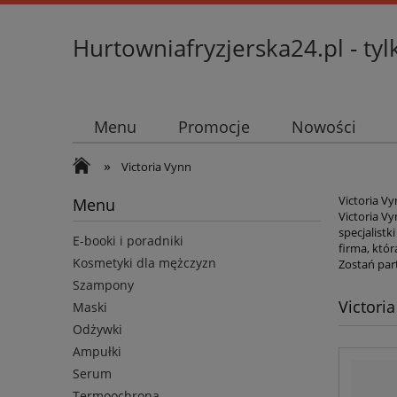
Hurtowniafryzjerska24.pl - tyl
Menu
Promocje
Nowości
»
Victoria Vynn
Victoria V
Menu
Victoria Vy
specjalist
E-booki i poradniki
firma, któr
Kosmetyki dla mężczyzn
Zostań par
Szampony
Victori
Maski
Odżywki
Ampułki
Serum
Termoochrona