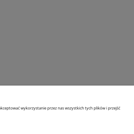
kceptować wykorzystanie przez nas wszystkich tych plików i przejść
O nas
ści
Kontakt i dane firmy