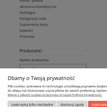
Pilniki i polerki
Akcesoria kosmetyczne
Podologia
Pielęgnacja ciała
Suplementy diety
Nowości
Promocje
Producenci
Wybierz producenta
Dbamy o Twoją prywatność
Pliki cookies i pokrewne im technologie umożliwiają poprawne działa
do sklepu lub dostosować użycie plików do swoich preferencji, wybiera
Więcej o plikach cookies przeczytasz w naszej Polityce prywatności.
Pomoc
Moje konto
zaakceptuj tylko niezbędne
dostosuj zgody
zaakceptu
Informacje o cookie
Twoje zamówienia