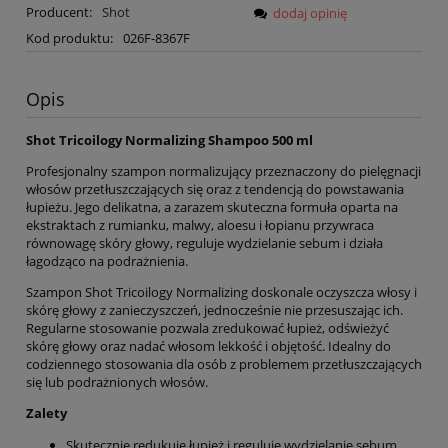
Producent:
Shot
dodaj opinię
Kod produktu:
026F-8367F
Opis
Shot Tricoilogy Normalizing Shampoo 500 ml
Profesjonalny szampon normalizujący przeznaczony do pielęgnacji
włosów przetłuszczających się oraz z tendencją do powstawania
łupieżu. Jego delikatna, a zarazem skuteczna formuła oparta na
ekstraktach z rumianku, malwy, aloesu i łopianu przywraca
równowagę skóry głowy, reguluje wydzielanie sebum i działa
łagodząco na podrażnienia.
Szampon Shot Tricoilogy Normalizing doskonale oczyszcza włosy i
skórę głowy z zanieczyszczeń, jednocześnie nie przesuszając ich.
Regularne stosowanie pozwala zredukować łupież, odświeżyć
skórę głowy oraz nadać włosom lekkość i objętość. Idealny do
codziennego stosowania dla osób z problemem przetłuszczających
się lub podrażnionych włosów.
Zalety
Skutecznie redukuje łupież i reguluje wydzielanie sebum