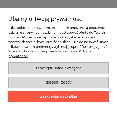
Dbamy o Twoją prywatność
Pliki cookies i pokrewne im technologie umożliwiają poprawne
wyślij
działanie strony i pomagają nam dostosować ofertę do Twoich
potrzeb. Możesz zaakceptować wykorzystanie przez nas
wszystkich tych plików i przejść do sklepu lub dostosować użycie
plików do swoich preferencji, wybierając opcję "Dostosuj zgody".
Pomoc
Więcej o plikach cookies przeczytasz w naszej Polityce
prywatności.
Moje konto
zaakceptuj tylko niezbędne
Płatności i dostawa
dostosuj zgody
Informacje
zaakceptuj wszystkie
O nas
pokaż pełną wersję strony