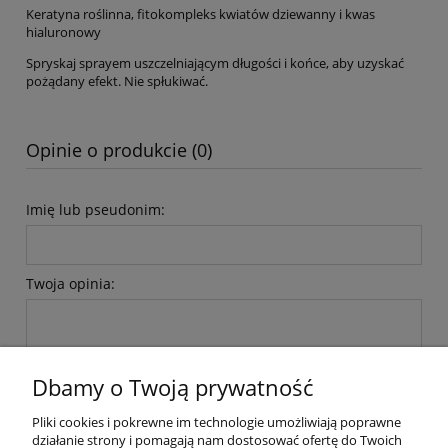
Keratyna roślinna, fitokompleks kwiatów dziewanny i kwas
hialuronowy
Spryskaj sprayem uszczelniającym długości i końce, aby uzyskać
pożądany efekt. Nie spłukiwać.
Opinie o produkcie (0)
Imię lub pseudonim:
Twoja opinia:
Dbamy o Twoją prywatność
Pliki cookies i pokrewne im technologie umożliwiają poprawne
wyślij
działanie strony i pomagają nam dostosować ofertę do Twoich