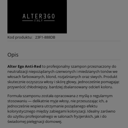
Kod produktu:
23F1-888DB
Opis
Alter Ego Anti-Red
to profesjonalny szampon przeznaczony do
neutralizacji niepożądanych czerwonych i miedzianych tonów we
włosach farbowanych, blond, rozjaśnianych oraz siwych. Produkt
skutecznie oczyszcza włosy i skórę głowy, jednocześnie pomagając
przywrócić chłodniejszy, bardziej zbalansowany odcień koloru.
Formuła szamponu została opracowana z myślą o regularnym
stosowaniu — delikatnie myje włosy, nie przesuszając ich, a
jednocześnie wspiera utrzymanie pożądanego efektu
kolorystycznego między zabiegami koloryzacji. Idealny zarówno
do użytku profesjonalnego w salonach fryzjerskich, jak i do
świadomej pielęgnacji domowej.