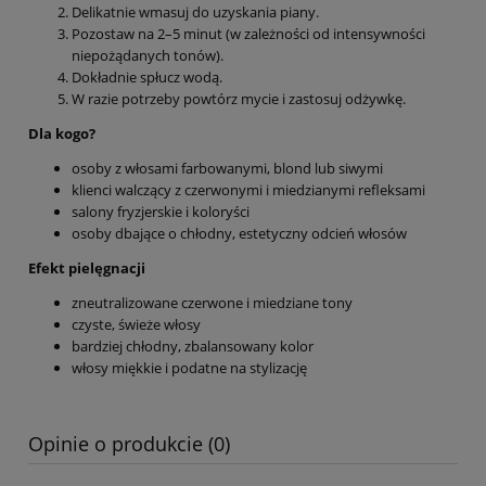
Delikatnie wmasuj do uzyskania piany.
Pozostaw na 2–5 minut (w zależności od intensywności
niepożądanych tonów).
Dokładnie spłucz wodą.
W razie potrzeby powtórz mycie i zastosuj odżywkę.
Dla kogo?
osoby z włosami farbowanymi, blond lub siwymi
klienci walczący z czerwonymi i miedzianymi refleksami
salony fryzjerskie i koloryści
osoby dbające o chłodny, estetyczny odcień włosów
Efekt pielęgnacji
zneutralizowane czerwone i miedziane tony
czyste, świeże włosy
bardziej chłodny, zbalansowany kolor
włosy miękkie i podatne na stylizację
Opinie o produkcie (0)