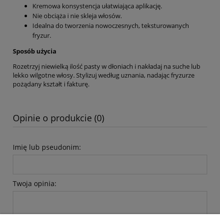
Kremowa konsystencja ułatwiająca aplikację.
Nie obciąża i nie skleja włosów.
Idealna do tworzenia nowoczesnych, teksturowanych
fryzur.
Sposób użycia
Rozetrzyj niewielką ilość pasty w dłoniach i nakładaj na suche lub
lekko wilgotne włosy. Stylizuj według uznania, nadając fryzurze
pożądany kształt i fakturę.
Opinie o produkcie (0)
Imię lub pseudonim:
Twoja opinia: