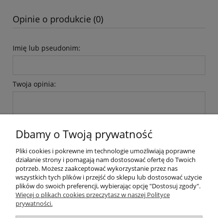
Opinie o produkcie (0)
Imię lub pseudonim:
Twoja opinia:
Dbamy o Twoją prywatność
Pliki cookies i pokrewne im technologie umożliwiają poprawne
wyślij
działanie strony i pomagają nam dostosować ofertę do Twoich
potrzeb. Możesz zaakceptować wykorzystanie przez nas
wszystkich tych plików i przejść do sklepu lub dostosować użycie
plików do swoich preferencji, wybierając opcję "Dostosuj zgody".
Pomoc
Więcej o plikach cookies przeczytasz w naszej Polityce
prywatności.
Moje konto