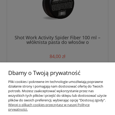
Shot Work Activity Spider Fiber 100 ml –
włóknista pasta do włosów o
ekstremalnym utrwaleniu i naturalnym
połysku
84,00 zł
do koszyka
Dbamy o Twoją prywatność
Pliki cookies i pokrewne im technologie umożliwiają poprawne
działanie strony i pomagają nam dostosować ofertę do Twoich
«
1
2
3
»
potrzeb. Możesz zaakceptować wykorzystanie przez nas
wszystkich tych plików i przejść do sklepu lub dostosować użycie
plików do swoich preferencji, wybierając opcję "Dostosuj zgody".
Pomoc
Więcej o plikach cookies przeczytasz w naszej Polityce
prywatności.