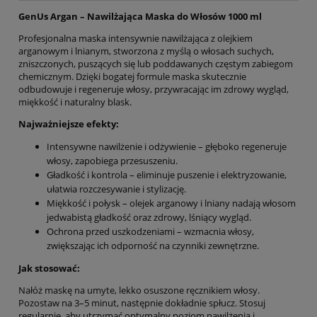
GenUs Argan – Nawilżająca Maska do Włosów 1000 ml
Profesjonalna maska intensywnie nawilżająca z olejkiem
arganowym i lnianym, stworzona z myślą o włosach suchych,
zniszczonych, puszących się lub poddawanych częstym zabiegom
chemicznym. Dzięki bogatej formule maska skutecznie
odbudowuje i regeneruje włosy, przywracając im zdrowy wygląd,
miękkość i naturalny blask.
Najważniejsze efekty:
Intensywne nawilżenie i odżywienie – głęboko regeneruje
włosy, zapobiega przesuszeniu.
Gładkość i kontrola – eliminuje puszenie i elektryzowanie,
ułatwia rozczesywanie i stylizację.
Miękkość i połysk – olejek arganowy i lniany nadają włosom
jedwabistą gładkość oraz zdrowy, lśniący wygląd.
Ochrona przed uszkodzeniami – wzmacnia włosy,
zwiększając ich odporność na czynniki zewnętrzne.
Jak stosować:
Nałóż maskę na umyte, lekko osuszone ręcznikiem włosy.
Pozostaw na 3–5 minut, następnie dokładnie spłucz. Stosuj
regularnie, aby utrzymać optymalny poziom nawilżenia i