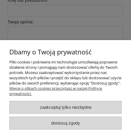
Imię lub pseudonim:
Twoja opinia:
Dbamy o Twoją prywatność
Pliki cookies i pokrewne im technologie umożliwiają poprawne
wyślij
działanie strony i pomagają nam dostosować ofertę do Twoich
potrzeb. Możesz zaakceptować wykorzystanie przez nas
wszystkich tych plików i przejść do sklepu lub dostosować użycie
plików do swoich preferencji, wybierając opcję "Dostosuj zgody".
Pomoc
Więcej o plikach cookies przeczytasz w naszej Polityce
prywatności.
Moje konto
zaakceptuj tylko niezbędne
Płatności i dostawa
dostosuj zgody
Informacje