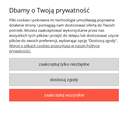
Dbamy o Twoją prywatność
Pliki cookies i pokrewne im technologie umożliwiają poprawne
wyślij
działanie strony i pomagają nam dostosować ofertę do Twoich
potrzeb. Możesz zaakceptować wykorzystanie przez nas
wszystkich tych plików i przejść do sklepu lub dostosować użycie
plików do swoich preferencji, wybierając opcję "Dostosuj zgody".
Pomoc
Więcej o plikach cookies przeczytasz w naszej Polityce
prywatności.
Moje konto
zaakceptuj tylko niezbędne
Płatności i dostawa
dostosuj zgody
Informacje
zaakceptuj wszystkie
O nas
pokaż pełną wersję strony
Sklep internetowy Shoper.pl