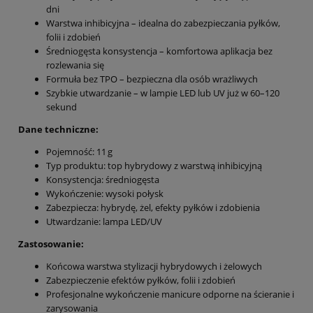
dni
Warstwa inhibicyjna – idealna do zabezpieczania pyłków,
folii i zdobień
Średniogęsta konsystencja – komfortowa aplikacja bez
rozlewania się
Formuła bez TPO – bezpieczna dla osób wrażliwych
Szybkie utwardzanie – w lampie LED lub UV już w 60–120
sekund
Dane techniczne:
Pojemność: 11 g
Typ produktu: top hybrydowy z warstwą inhibicyjną
Konsystencja: średniogęsta
Wykończenie: wysoki połysk
Zabezpiecza: hybrydę, żel, efekty pyłków i zdobienia
Utwardzanie: lampa LED/UV
Zastosowanie:
Końcowa warstwa stylizacji hybrydowych i żelowych
Zabezpieczenie efektów pyłków, folii i zdobień
Profesjonalne wykończenie manicure odporne na ścieranie i
zarysowania