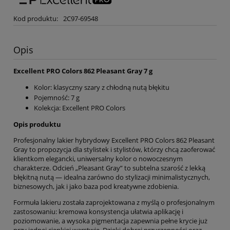
Kod produktu:
2C97-69548
Opis
Excellent PRO Colors 862 Pleasant Gray 7 g
Kolor: klasyczny szary z chłodną nutą błękitu
Pojemność: 7 g
Kolekcja: Excellent PRO Colors
Opis produktu
Profesjonalny lakier hybrydowy Excellent PRO Colors 862 Pleasant
Gray to propozycja dla stylistek i stylistów, którzy chcą zaoferować
klientkom elegancki, uniwersalny kolor o nowoczesnym
charakterze. Odcień „Pleasant Gray” to subtelna szarość z lekką
błękitną nutą — idealna zarówno do stylizacji minimalistycznych,
biznesowych, jak i jako baza pod kreatywne zdobienia.
Formuła lakieru została zaprojektowana z myślą o profesjonalnym
zastosowaniu: kremowa konsystencja ułatwia aplikację i
poziomowanie, a wysoka pigmentacja zapewnia pełne krycie już
przy jednej cienkiej warstwie. Dzięki dobrej przyczepności oraz