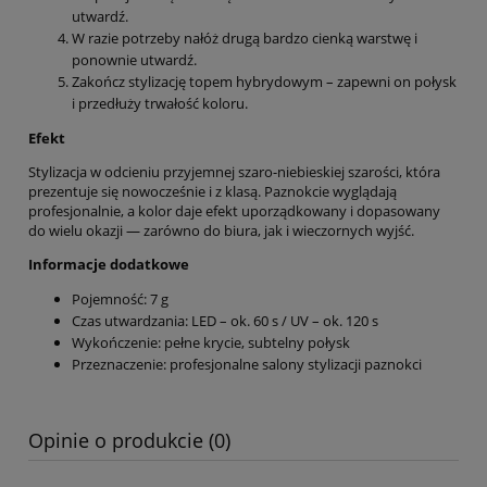
utwardź.
W razie potrzeby nałóż drugą bardzo cienką warstwę i
ponownie utwardź.
Zakończ stylizację topem hybrydowym – zapewni on połysk
i przedłuży trwałość koloru.
Efekt
Stylizacja w odcieniu przyjemnej szaro-niebieskiej szarości, która
prezentuje się nowocześnie i z klasą. Paznokcie wyglądają
profesjonalnie, a kolor daje efekt uporządkowany i dopasowany
do wielu okazji — zarówno do biura, jak i wieczornych wyjść.
Informacje dodatkowe
Pojemność: 7 g
Czas utwardzania: LED – ok. 60 s / UV – ok. 120 s
Wykończenie: pełne krycie, subtelny połysk
Przeznaczenie: profesjonalne salony stylizacji paznokci
Opinie o produkcie (0)