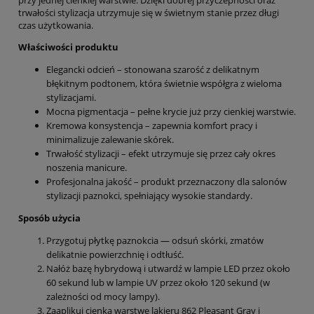
trwałości stylizacja utrzymuje się w świetnym stanie przez długi
czas użytkowania.
Właściwości produktu
Elegancki odcień – stonowana szarość z delikatnym
błękitnym podtonem, która świetnie współgra z wieloma
stylizacjami.
Mocna pigmentacja – pełne krycie już przy cienkiej warstwie.
Kremowa konsystencja – zapewnia komfort pracy i
minimalizuje zalewanie skórek.
Trwałość stylizacji – efekt utrzymuje się przez cały okres
noszenia manicure.
Profesjonalna jakość – produkt przeznaczony dla salonów
stylizacji paznokci, spełniający wysokie standardy.
Sposób użycia
Przygotuj płytkę paznokcia — odsuń skórki, zmatów
delikatnie powierzchnię i odtłuść.
Nałóż bazę hybrydową i utwardź w lampie LED przez około
60 sekund lub w lampie UV przez około 120 sekund (w
zależności od mocy lampy).
Zaaplikuj cienką warstwę lakieru 862 Pleasant Gray i