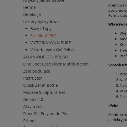
Artykuły jednorazowe
Kremowa ko
Henna
poziomowan
Depilacja
Formuła zos
Lakiery hybrydowe
Właściwoś
Bazy i Topy
Wyra
Excellent PRO
Mocn
VICTORIA VYNN PURE
Krem
Victoria Vynn Gel Polish
Trwa
Prof
ALL-IN-ONE GEL BRUSH
One Coat Base Fiber Multifunction
Sposób uż
Żele budujące
Przy
Instructor
Nałó
Quick Żel in Bottle
Nałó
W ra
Mousse Sculpture Gel
Zako
Gelatix 2.0
Efekt
Akrylo żele
Fiber Żel Polyamide Plus
Manicure o
perfekcyjni
Primer