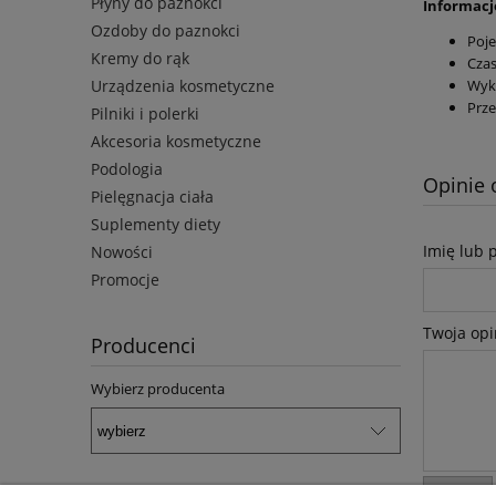
Płyny do paznokci
Informac
Ozdoby do paznokci
Poje
Kremy do rąk
Czas
Urządzenia kosmetyczne
Wyko
Prze
Pilniki i polerki
Akcesoria kosmetyczne
Podologia
Opinie 
Pielęgnacja ciała
Suplementy diety
Imię lub 
Nowości
Promocje
Twoja opi
Producenci
Wybierz producenta
wyślij