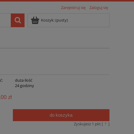
Zarejestruj się
Zaloguj się
Koszyk:
(pusty)
ć:
duża ilość
:
24 godziny
,00 zł
do koszyka
.
Zyskujesz
1
pkt [
?
]