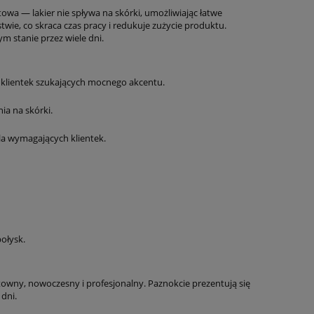
owa — lakier nie spływa na skórki, umożliwiając łatwe
wie, co skraca czas pracy i redukuje zużycie produktu.
ym stanie przez wiele dni.
a klientek szukających mocnego akcentu.
ia na skórki.
dla wymagających klientek.
ołysk.
wny, nowoczesny i profesjonalny. Paznokcie prezentują się
 dni.