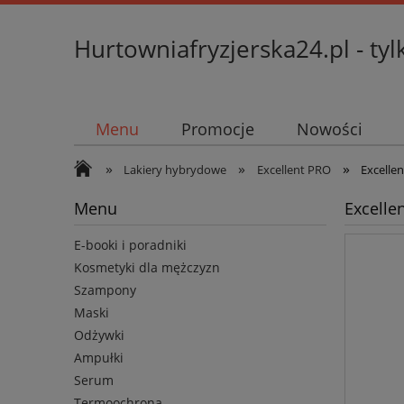
Hurtowniafryzjerska24.pl - tyl
Menu
Promocje
Nowości
»
»
»
Lakiery hybrydowe
Excellent PRO
Excellen
Menu
Excellen
E-booki i poradniki
Kosmetyki dla mężczyzn
Szampony
Maski
Odżywki
Ampułki
Serum
Termoochrona