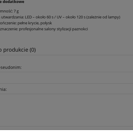
je dodatkowe
mność: 7 g
 utwardzania: LED – około 60 s / UV – około 120 s (zależnie od lampy)
ńczenie: pełne krycie, połysk
znaczenie: profesjonalne salony stylizacji paznokci
o produkcie (0)
pseudonim:
nia: