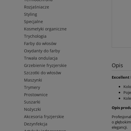
Rozjaśniacze
Styling
Specjalne
Kosmetyki organiczne
Trychologia
Farby do włosów
Oxydanty do farby
Trwała ondulacja
Opis
Grzebienie fryzjerskie
Szczotki do włosów
Excellent 
Maszynki
Kolo
Trymery
Poje
Prostownice
Kole
Suszarki
Opis prod
Nożyczki
Akcesoria fryzjerskie
Profesjonal
o głębokim
Dezynfekcja
elegancji.