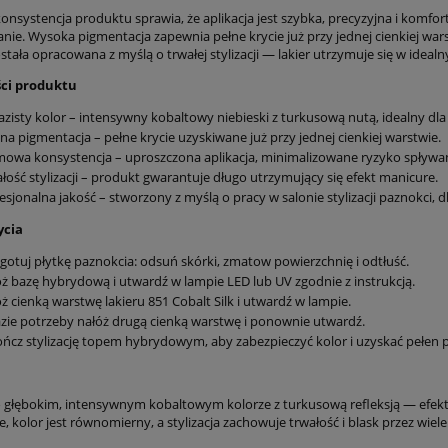
nsystencja produktu sprawia, że aplikacja jest szybka, precyzyjna i komfort
ie. Wysoka pigmentacja zapewnia pełne krycie już przy jednej cienkiej warst
tała opracowana z myślą o trwałej stylizacji — lakier utrzymuje się w idealn
ci produktu
zisty kolor – intensywny kobaltowy niebieski z turkusową nutą, idealny dl
a pigmentacja – pełne krycie uzyskiwane już przy jednej cienkiej warstwie.
owa konsystencja – uproszczona aplikacja, minimalizowane ryzyko spływan
łość stylizacji – produkt gwarantuje długo utrzymujący się efekt manicure.
esjonalna jakość – stworzony z myślą o pracy w salonie stylizacji paznokci, 
ycia
gotuj płytkę paznokcia: odsuń skórki, zmatow powierzchnię i odtłuść.
ż bazę hybrydową i utwardź w lampie LED lub UV zgodnie z instrukcją.
ż cienką warstwę lakieru 851 Cobalt Silk i utwardź w lampie.
zie potrzeby nałóż drugą cienką warstwę i ponownie utwardź.
ńcz stylizację topem hybrydowym, aby zabezpieczyć kolor i uzyskać pełen p
 głębokim, intensywnym kobaltowym kolorze z turkusową refleksją — efekto
e, kolor jest równomierny, a stylizacja zachowuje trwałość i blask przez wiele