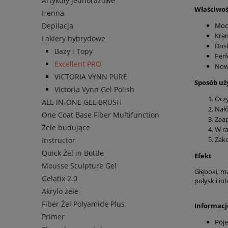
Artykuły jednorazowe
Właściwoś
Henna
Depilacja
Mocn
Krem
Lakiery hybrydowe
Dosk
Bazy i Topy
Perf
Excellent PRO
Nowo
VICTORIA VYNN PURE
Sposób uż
Victoria Vynn Gel Polish
Oczy
ALL-IN-ONE GEL BRUSH
Nałó
One Coat Base Fiber Multifunction
Zaap
Żele budujące
W ra
Zako
Instructor
Quick Żel in Bottle
Efekt
Mousse Sculpture Gel
Głęboki, m
Gelatix 2.0
połysk i in
Akrylo żele
Fiber Żel Polyamide Plus
Informac
Primer
Poje