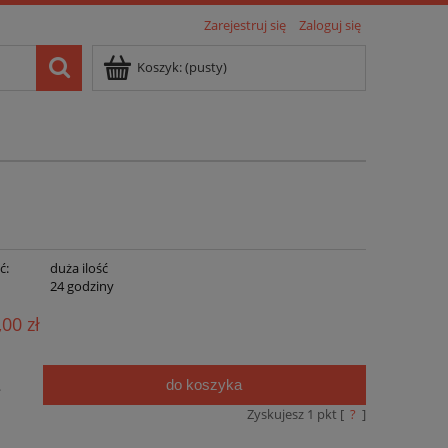
Zarejestruj się
Zaloguj się
Koszyk:
(pusty)
ć:
duża ilość
:
24 godziny
,00 zł
do koszyka
.
Zyskujesz
1
pkt [
?
]