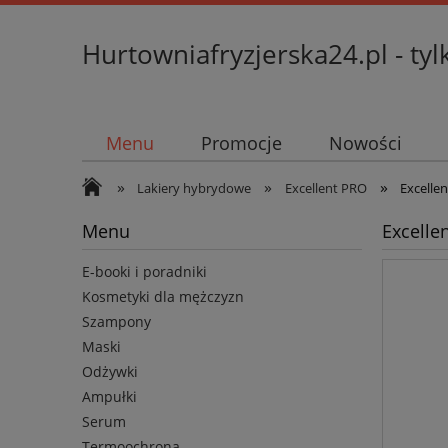
Hurtowniafryzjerska24.pl - tyl
Menu
Promocje
Nowości
»
»
»
Lakiery hybrydowe
Excellent PRO
Excelle
Menu
Excelle
E-booki i poradniki
Kosmetyki dla mężczyzn
Szampony
Maski
Odżywki
Ampułki
Serum
Termoochrona