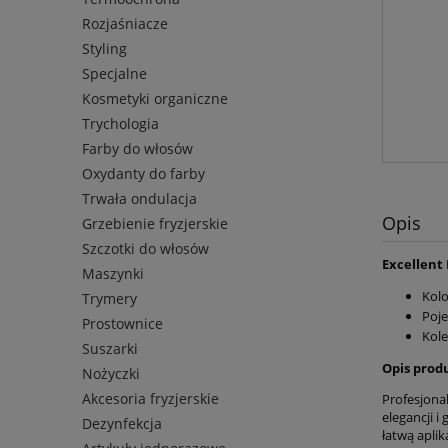
Rozjaśniacze
Styling
Specjalne
Kosmetyki organiczne
Trychologia
Farby do włosów
Oxydanty do farby
Trwała ondulacja
Opis
Grzebienie fryzjerskie
Szczotki do włosów
Excellent 
Maszynki
Kolo
Trymery
Poje
Prostownice
Kole
Suszarki
Opis prod
Nożyczki
Akcesoria fryzjerskie
Profesjona
elegancji 
Dezynfekcja
łatwą aplik