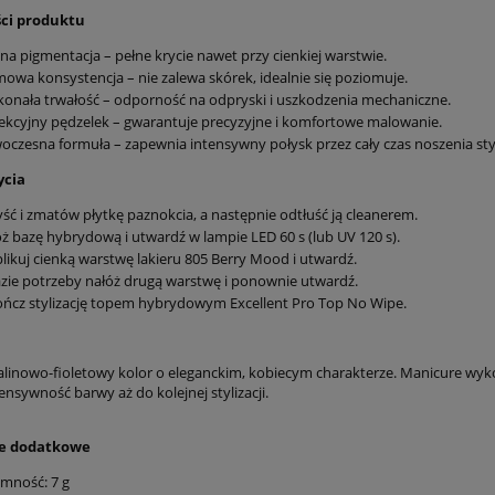
ci produktu
a pigmentacja – pełne krycie nawet przy cienkiej warstwie.
owa konsystencja – nie zalewa skórek, idealnie się poziomuje.
onała trwałość – odporność na odpryski i uszkodzenia mechaniczne.
ekcyjny pędzelek – gwarantuje precyzyjne i komfortowe malowanie.
czesna formuła – zapewnia intensywny połysk przez cały czas noszenia styli
ycia
ść i zmatów płytkę paznokcia, a następnie odtłuść ją cleanerem.
ż bazę hybrydową i utwardź w lampie LED 60 s (lub UV 120 s).
likuj cienką warstwę lakieru 805 Berry Mood i utwardź.
zie potrzeby nałóż drugą warstwę i ponownie utwardź.
ńcz stylizację topem hybrydowym Excellent Pro Top No Wipe.
alinowo-fioletowy kolor o eleganckim, kobiecym charakterze. Manicure wyko
tensywność barwy aż do kolejnej stylizacji.
je dodatkowe
mność: 7 g