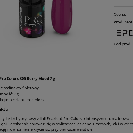
Ocena:
Producent
Kod produ
Pro Colors 805 Berry Mood 7 g
r: malinowo-fioletowy
mność: 7 g
kcja: Excellent Pro Colors
uktu
lny lakier hybrydowy z linii Excellent Pro Colors o intensywnym, malinowo-
i głębi – doskonale sprawdzi się w stylizacjach jesienno-zimowych, jak i w 
ację i równomierne krycie już przy pierwszej warstwie.