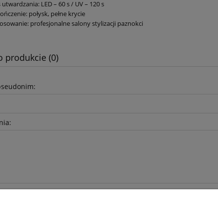
 utwardzania: LED – 60 s / UV – 120 s
ńczenie: połysk, pełne krycie
osowanie: profesjonalne salony stylizacji paznokci
o produkcie (0)
pseudonim:
nia: