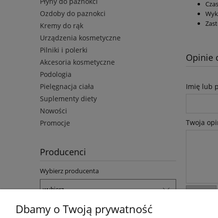
Płyny do paznokci
Czas
Ozdoby do paznokci
Wyko
Zast
Kremy do rąk
Urządzenia kosmetyczne
Pilniki i polerki
Opinie 
Akcesoria kosmetyczne
Podologia
Pielęgnacja ciała
Imię lub 
Suplementy diety
Nowości
Twoja opi
Promocje
Producenci
Wybierz producenta
wyślij
Dbamy o Twoją prywatność