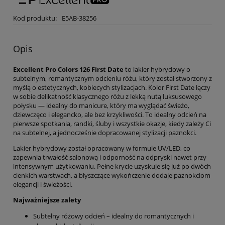
Kod produktu:
E5AB-38256
Opis
Excellent Pro Colors 126 First Date
to lakier hybrydowy o
subtelnym, romantycznym odcieniu różu, który został stworzony z
myślą o estetycznych, kobiecych stylizacjach. Kolor First Date łączy
w sobie delikatność klasycznego różu z lekką nutą luksusowego
połysku — idealny do manicure, który ma wyglądać świeżo,
dziewczęco i elegancko, ale bez krzykliwości. To idealny odcień na
pierwsze spotkania, randki, śluby i wszystkie okazje, kiedy zależy Ci
na subtelnej, a jednocześnie dopracowanej stylizacji paznokci.
Lakier hybrydowy został opracowany w formule UV/LED, co
zapewnia trwałość salonową i odporność na odpryski nawet przy
intensywnym użytkowaniu. Pełne krycie uzyskuje się już po dwóch
cienkich warstwach, a błyszczące wykończenie dodaje paznokciom
elegancji i świeżości.
Najważniejsze zalety
Subtelny różowy odcień – idealny do romantycznych i