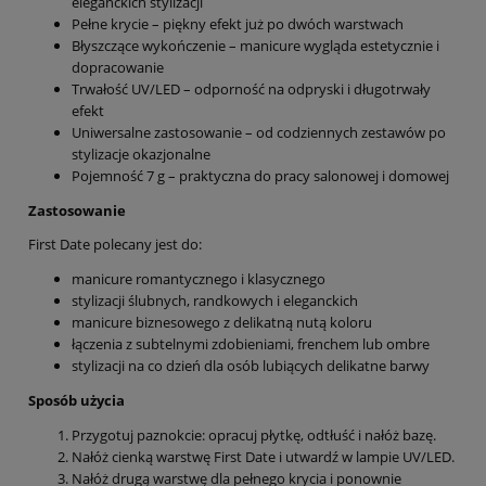
eleganckich stylizacji
Pełne krycie – piękny efekt już po dwóch warstwach
Błyszczące wykończenie – manicure wygląda estetycznie i
dopracowanie
Trwałość UV/LED – odporność na odpryski i długotrwały
efekt
Uniwersalne zastosowanie – od codziennych zestawów po
stylizacje okazjonalne
Pojemność 7 g – praktyczna do pracy salonowej i domowej
Zastosowanie
First Date polecany jest do:
manicure romantycznego i klasycznego
stylizacji ślubnych, randkowych i eleganckich
manicure biznesowego z delikatną nutą koloru
łączenia z subtelnymi zdobieniami, frenchem lub ombre
stylizacji na co dzień dla osób lubiących delikatne barwy
Sposób użycia
Przygotuj paznokcie: opracuj płytkę, odtłuść i nałóż bazę.
Nałóż cienką warstwę First Date i utwardź w lampie UV/LED.
Nałóż drugą warstwę dla pełnego krycia i ponownie