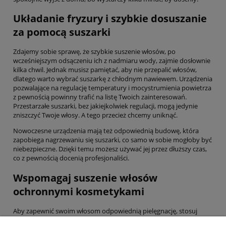
Układanie fryzury i szybkie dosuszanie
za pomocą suszarki
Zdajemy sobie sprawę, że szybkie suszenie włosów, po
wcześniejszym odsączeniu ich z nadmiaru wody, zajmie dosłownie
kilka chwil. Jednak musisz pamiętać, aby nie przepalić włosów,
dlatego warto wybrać suszarkę z chłodnym nawiewem. Urządzenia
pozwalające na regulację temperatury i mocystrumienia powietrza
z pewnością powinny trafić na listę Twoich zainteresowań.
Przestarzałe suszarki, bez jakiejkolwiek regulacji, mogą jedynie
zniszczyć Twoje włosy. A tego przecież chcemy uniknąć.
Nowoczesne urządzenia mają też odpowiednią budowę, która
zapobiega nagrzewaniu się suszarki, co samo w sobie mogłoby być
niebezpieczne. Dzięki temu możesz używać jej przez dłuższy czas,
co z pewnością docenią profesjonaliści.
Wspomagaj suszenie włosów
ochronnymi kosmetykami
Aby zapewnić swoim włosom odpowiednią pielęgnację, stosuj
kosmetyki, które ochronią je przed gorącym powietrzem. Zwracaj