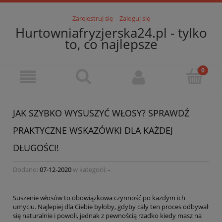
Zarejestruj się
Zaloguj się
Hurtowniafryzjerska24.pl - tylko
to, co najlepsze
JAK SZYBKO WYSUSZYĆ WŁOSY? SPRAWDŹ
PRAKTYCZNE WSKAZÓWKI DLA KAŻDEJ
DŁUGOŚCI!
Dodano:
07-12-2020
w kategorii:
-
Suszenie włosów to obowiązkowa czynność po każdym ich
umyciu. Najlepiej dla Ciebie byłoby, gdyby cały ten proces odbywał
się naturalnie i powoli, jednak z pewnością rzadko kiedy masz na