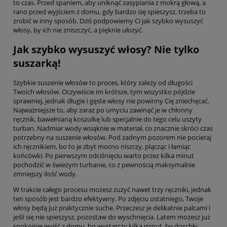
to czas. Przed spaniem, aby uniknąć zasypiania z mokrą głową, a
rano przed wyjściem z domu, gdy bardzo się spieszysz, trzeba to
zrobić w inny sposób. Dziś podpowiemy Ci jak szybko wysuszyć
włosy, by ich nie zniszczyć, a pięknie ułożyć.
Jak szybko wysuszyć włosy? Nie tylko
suszarką!
Szybkie suszenie włosów to proces, który zależy od długości
Twoich włosów. Oczywiście im krótsze, tym wszystko pójdzie
sprawniej, jednak długie i gęste włosy nie powinny Cię zniechęcać.
Najważniejsze to, aby zaraz po umyciu zawinąć je w chłonny
ręcznik, bawełnianą koszulkę lub specjalnie do tego celu uszyty
turban. Nadmiar wody wsiąknie w materiał, co znacznie skróci czas
potrzebny na suszenie włosów. Pod żadnym pozorem nie pocieraj
ich ręcznikiem, bo to je zbyt mocno niszczy, plącząc i łamiąc
końcówki. Po pierwszym odciśnięciu warto przez kilka minut
pochodzić w świeżym turbanie, co z pewnością maksymalnie
zmniejszy ilość wody.
W trakcie całego procesu możesz zużyć nawet trzy ręczniki, jednak
ten sposób jest bardzo efektywny. Po zdjęciu ostatniego, Twoje
włosy będą już praktycznie suche. Przeczesz je delikatnie palcami i
jeśli się nie spieszysz, pozostaw do wyschnięcia. Latem możesz już
spokojnie wyjść z domu, bo wystarczy kilka minut, by doschły.