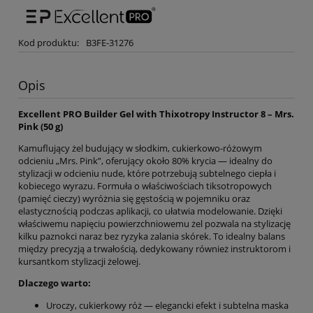
Kod produktu:
B3FE-31276
Opis
Excellent PRO Builder Gel with Thixotropy Instructor 8 – Mrs.
Pink (50 g)
Kamuflujący żel budujący w słodkim, cukierkowo-różowym
odcieniu „Mrs. Pink”, oferujący około 80% krycia — idealny do
stylizacji w odcieniu nude, które potrzebują subtelnego ciepła i
kobiecego wyrazu. Formuła o właściwościach tiksotropowych
(pamięć cieczy) wyróżnia się gęstością w pojemniku oraz
elastycznością podczas aplikacji, co ułatwia modelowanie. Dzięki
właściwemu napięciu powierzchniowemu żel pozwala na stylizację
kilku paznokci naraz bez ryzyka zalania skórek. To idealny balans
między precyzją a trwałością, dedykowany również instruktorom i
kursantkom stylizacji żelowej.
Dlaczego warto:
Uroczy, cukierkowy róż — elegancki efekt i subtelna maska