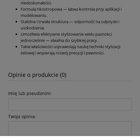
niedoskonałości.
Formuła tiksotropowa — łatwa kontrola przy aplikacji i
modelowaniu.
Stabilna i trwała struktura — odporność na odpryski i
uszkodzenia.
Umożliwia efektywne stylizowanie wielu paznokci
jednocześnie — idealna do szybkiej pracy.
Takie właściwości usprawniają naukę techniki stylizacji
żelowej i wspierają rozwój precyzji i pewności.
Opinie o produkcie (0)
Imię lub pseudonim:
Twoja opinia: