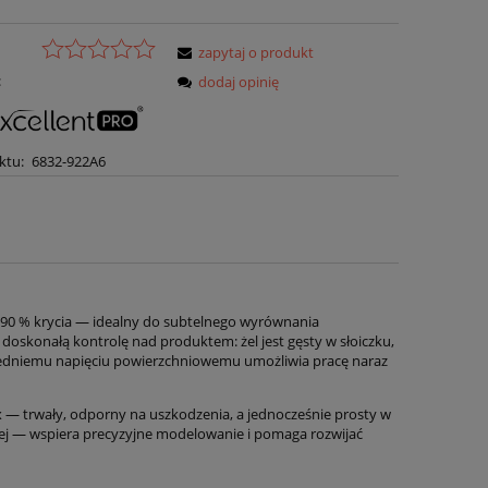
zapytaj o produkt
:
dodaj opinię
ktu:
6832-922A6
 90 % krycia — idealny do subtelnego wyrównania
 doskonałą kontrolę nad produktem: żel jest gęsty w słoiczku,
wiedniemu napięciu powierzchniowemu umożliwia pracę naraz
ix — trwały, odporny na uszkodzenia, a jednocześnie prosty w
wej — wspiera precyzyjne modelowanie i pomaga rozwijać