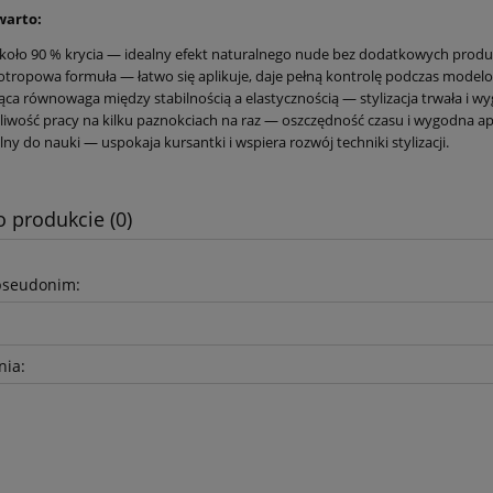
warto:
koło 90 % krycia — idealny efekt naturalnego nude bez dodatkowych prod
otropowa formuła — łatwo się aplikuje, daje pełną kontrolę podczas model
ąca równowaga między stabilnością a elastycznością — stylizacja trwała i 
iwość pracy na kilku paznokciach na raz — oszczędność czasu i wygodna apl
lny do nauki — uspokaja kursantki i wspiera rozwój techniki stylizacji.
o produkcie (0)
pseudonim:
nia: