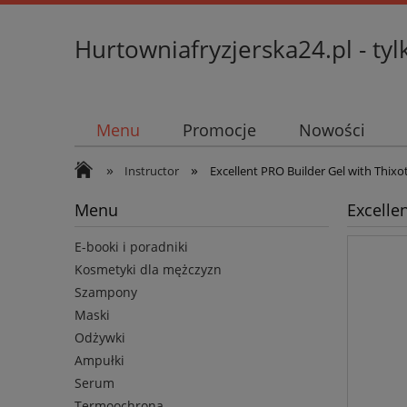
Hurtowniafryzjerska24.pl - tyl
Menu
Promocje
Nowości
»
»
Instructor
Excellent PRO Builder Gel with Thixo
Menu
Excelle
E-booki i poradniki
Kosmetyki dla mężczyzn
Szampony
Maski
Odżywki
Ampułki
Serum
Termoochrona