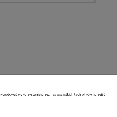
kceptować wykorzystanie przez nas wszystkich tych plików i przejść
O nas
ści
Kontakt i dane firmy