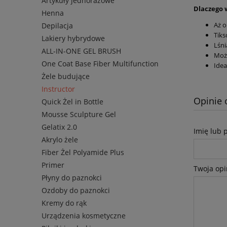
Artykuły jednorazowe
Dlaczego 
Henna
Aż o
Depilacja
Tiks
Lakiery hybrydowe
Lśni
ALL-IN-ONE GEL BRUSH
Możl
One Coat Base Fiber Multifunction
Idea
Żele budujące
Instructor
Opinie 
Quick Żel in Bottle
Mousse Sculpture Gel
Gelatix 2.0
Imię lub 
Akrylo żele
Fiber Żel Polyamide Plus
Primer
Twoja opi
Płyny do paznokci
Ozdoby do paznokci
Kremy do rąk
Urządzenia kosmetyczne