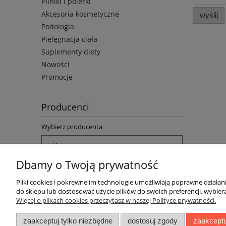
Pilniki i polerki
Akcesoria kosmetyczne
wyślij
Podologia
Pielęgnacja ciała
Suplementy diety
Nowości
Promocje
Producenci
Wybierz producenta
Dbamy o Twoją prywatność
Pliki cookies i pokrewne im technologie umożliwiają poprawne działa
do sklepu lub dostosować użycie plików do swoich preferencji, wybiera
Więcej o plikach cookies przeczytasz w naszej Polityce prywatności.
Pomoc
Moje konto
zaakceptuj tylko niezbędne
dostosuj zgody
zaakceptu
Informacje o cookie
Twoje zamówienia