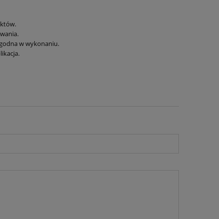
uktów.
owania.
wygodna w wykonaniu.
ikacja.