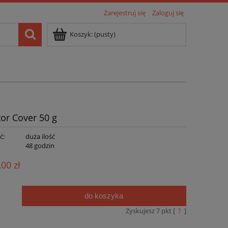
Zarejestruj się
Zaloguj się
Koszyk:
(pusty)
tor Cover 50 g
ć:
duża ilość
:
48 godzin
,00 zł
do koszyka
.
Zyskujesz
7
pkt [
?
]