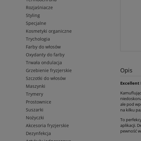
Rozjaśniacze
Styling
Specjalne
Kosmetyki organiczne
Trychologia
Farby do włosów
Oxydanty do farby
Trwała ondulacja
Opis
Grzebienie fryzjerskie
Szczotki do włosów
Excellent 
Maszynki
Kamuflując
Trymery
niedoskonał
Prostownice
ale pod wp
Suszarki
na kilku pa
Nożyczki
To perfekc
Akcesoria fryzjerskie
aplikacji.
pewność w 
Dezynfekcja