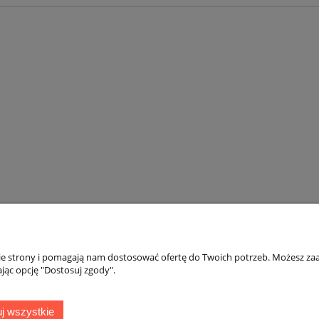
nie strony i pomagają nam dostosować ofertę do Twoich potrzeb. Możesz zaa
jąc opcję "Dostosuj zgody".
Płatności i dostawa
Informacje
j wszystkie
Dokumenty sprzedaży
Polityka prywatno