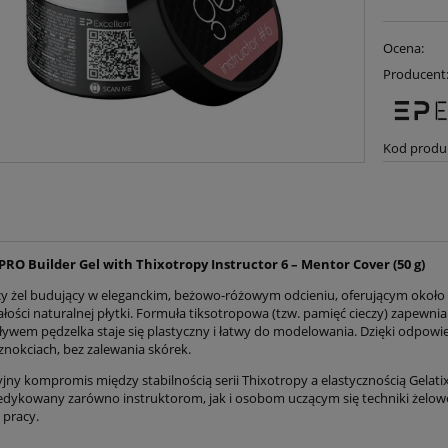
Ocena:
Producent
Kod produ
PRO Builder Gel with Thixotropy Instructor 6 – Mentor Cover (50 g)
y żel budujący w eleganckim, beżowo-różowym odcieniu, oferującym około
ości naturalnej płytki. Formuła tiksotropowa (tzw. pamięć cieczy) zapewnia
ływem pędzelka staje się plastyczny i łatwy do modelowania. Dzięki odpo
znokciach, bez zalewania skórek.
yjny kompromis między stabilnością serii Thixotropy a elastycznością Gelat
 Dedykowany zarówno instruktorom, jak i osobom uczącym się techniki żelo
pracy.