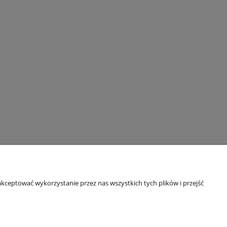
kceptować wykorzystanie przez nas wszystkich tych plików i przejść
O nas
ści
Kontakt i dane firmy