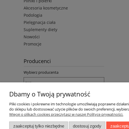
Pilniki i polerki
Akcesoria kosmetyczne
Podologia
Pielęgnacja ciała
Suplementy diety
Nowości
Promocje
Producenci
Wybierz producenta
Dbamy o Twoją prywatność
Pliki cookies i pokrewne im technologie umożliwiają poprawne działa
do sklepu lub dostosować użycie plików do swoich preferencji, wybiera
Więcej o plikach cookies przeczytasz w naszej Polityce prywatności.
Pomoc
Moje konto
zaakceptuj tylko niezbędne
dostosuj zgody
zaakceptu
Informacje o cookie
Twoje zamówienia