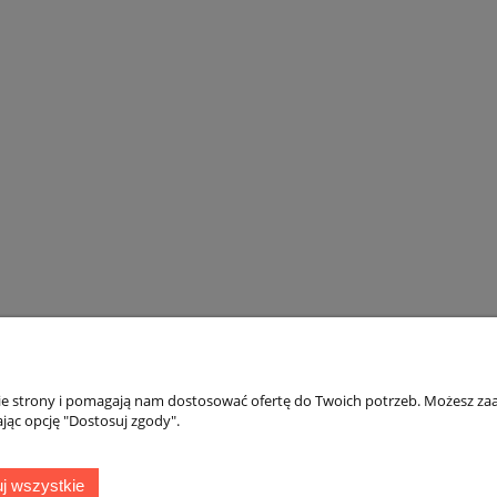
nie strony i pomagają nam dostosować ofertę do Twoich potrzeb. Możesz zaa
jąc opcję "Dostosuj zgody".
Płatności i dostawa
Informacje
j wszystkie
Dokumenty sprzedaży
Polityka prywatno