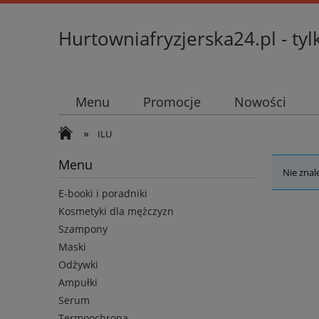
Hurtowniafryzjerska24.pl - tyl
Menu
Promocje
Nowości
»
ILU
Menu
Nie znal
E-booki i poradniki
Kosmetyki dla mężczyzn
Szampony
Maski
Odżywki
Ampułki
Serum
Termoochrona