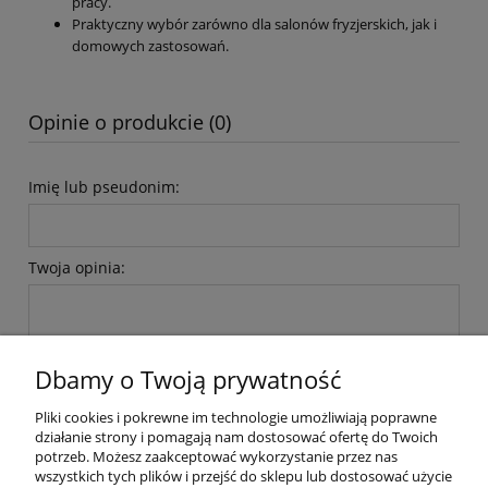
pracy.
Praktyczny wybór zarówno dla salonów fryzjerskich, jak i
domowych zastosowań.
Opinie o produkcie (0)
Imię lub pseudonim:
Twoja opinia:
Dbamy o Twoją prywatność
Pliki cookies i pokrewne im technologie umożliwiają poprawne
wyślij
działanie strony i pomagają nam dostosować ofertę do Twoich
potrzeb. Możesz zaakceptować wykorzystanie przez nas
wszystkich tych plików i przejść do sklepu lub dostosować użycie