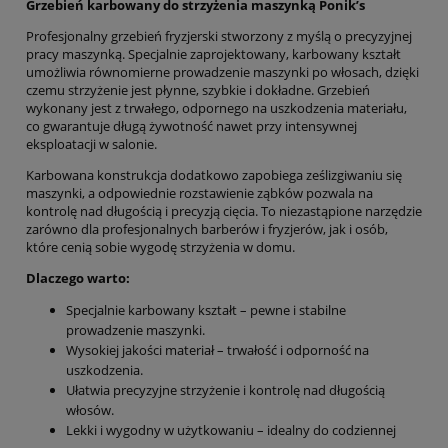
Grzebień karbowany do strzyżenia maszynką Ponik’s
Profesjonalny grzebień fryzjerski stworzony z myślą o precyzyjnej
pracy maszynką. Specjalnie zaprojektowany, karbowany kształt
umożliwia równomierne prowadzenie maszynki po włosach, dzięki
czemu strzyżenie jest płynne, szybkie i dokładne. Grzebień
wykonany jest z trwałego, odpornego na uszkodzenia materiału,
co gwarantuje długą żywotność nawet przy intensywnej
eksploatacji w salonie.
Karbowana konstrukcja dodatkowo zapobiega ześlizgiwaniu się
maszynki, a odpowiednie rozstawienie ząbków pozwala na
kontrolę nad długością i precyzją cięcia. To niezastąpione narzędzie
zarówno dla profesjonalnych barberów i fryzjerów, jak i osób,
które cenią sobie wygodę strzyżenia w domu.
Dlaczego warto:
Specjalnie karbowany kształt – pewne i stabilne
prowadzenie maszynki.
Wysokiej jakości materiał – trwałość i odporność na
uszkodzenia.
Ułatwia precyzyjne strzyżenie i kontrolę nad długością
włosów.
Lekki i wygodny w użytkowaniu – idealny do codziennej