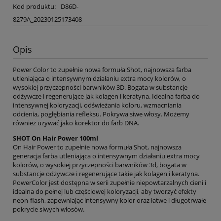
Kod produktu:
D86D-
8279A_20230125173408
Opis
Power Color to zupełnie nowa formuła Shot, najnowsza farba
utleniająca o intensywnym działaniu extra mocy kolorów, o
wysokiej przyczepności barwników 3D. Bogata w substancje
odżywcze i regenerujące jak kolagen i keratyna. Idealna farba do
intensywnej koloryzacji, odświeżania koloru, wzmacniania
odcienia, pogłębiania refleksu. Pokrywa siwe włosy. Możemy
również używać jako korektor do farb DNA.
SHOT On Hair Power 100ml
On Hair Power to zupełnie nowa formuła Shot, najnowsza
generacja farba utleniająca o intensywnym działaniu extra mocy
kolorów, o wysokiej przyczepności barwników 3d, bogata w
substancje odżywcze i regenerujące takie jak kolagen i keratyna.
PowerColor jest dostępna w serii zupełnie niepowtarzalnych cieni i
idealna do pełnej lub częściowej koloryzacji, aby tworzyć efekty
neon-flash, zapewniając intensywny kolor oraz łatwe i długotrwałe
pokrycie siwych włosów.