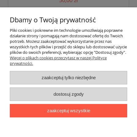
50,00 zł
do koszyka
Dbamy o Twoją prywatność
Pliki cookies i pokrewne im technologie umożliwiają poprawne
działanie strony i pomagają nam dostosować ofertę do Twoich
«
1
2
3
4
5
...
14
»
potrzeb. Możesz zaakceptować wykorzystanie przez nas
wszystkich tych plików i przejść do sklepu lub dostosować użycie
plików do swoich preferencji, wybierając opcję "Dostosuj zgody".
Pomoc
Więcej o plikach cookies przeczytasz w naszej Polityce
prywatności.
Moje konto
zaakceptuj tylko niezbędne
Płatności i dostawa
dostosuj zgody
Informacje
zaakceptuj wszystkie
O nas
pokaż pełną wersję strony