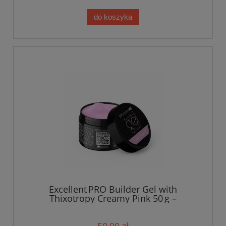
do koszyka
Excellent PRO Builder Gel with
Thixotropy Creamy Pink 50 g –
uniwersalny żel budujący o kremowym
różowym odcieniu