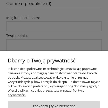
Opinie o produkcie (0)
Imię lub pseudonim:
Twoja opinia:
Dbamy o Twoją prywatność
Pliki cookies i pokrewne im technologie umożliwiają poprawne
wyślij
działanie strony i pomagają nam dostosować ofertę do Twoich
potrzeb. Możesz zaakceptować wykorzystanie przez nas
wszystkich tych plików i przejść do sklepu lub dostosować użycie
plików do swoich preferencji, wybierając opcję "Dostosuj zgody".
Pomoc
Więcej o plikach cookies przeczytasz w naszej Polityce
prywatności.
Moje konto
zaakceptuj tylko niezbędne