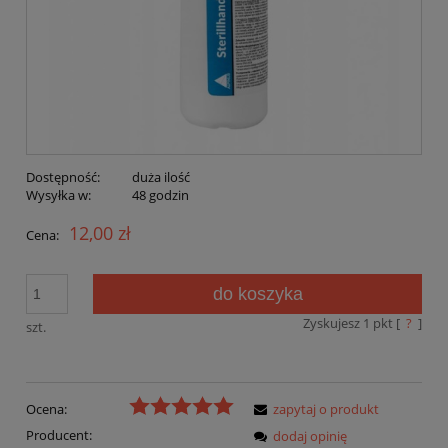
Dostępność:
duża ilość
Wysyłka w:
48 godzin
12,00 zł
Cena:
do koszyka
Zyskujesz
1
pkt [
?
]
szt.
Ocena:
zapytaj o produkt
Producent:
dodaj opinię