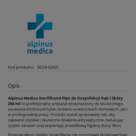
Kod produktu:
BCC8-4242C
Opis
Alpinus Medica Sterillhand Płyn do Dezynfekcji Rąk i Skóry
250 ml
to profesjonalny preparat przeznaczony do skutecznego
usuwania drobnoustrojów zarówno w warunkach domowych, jak i
w profesjonalnej pracy. Produkt został opracowany tak, aby
zapewnić szybkie i skuteczne działanie antyseptyczne, redukując
ryzyko zakażeń oraz wspierając prawidłową higienę skóry dłoni.
Formuła płynu szybko się wchłania, nie pozostawia tłustej warstwy