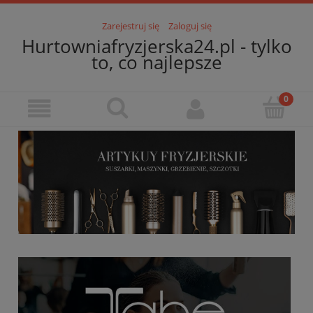
Zarejestruj się
Zaloguj się
Hurtowniafryzjerska24.pl - tylko
to, co najlepsze