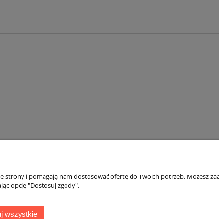
nie strony i pomagają nam dostosować ofertę do Twoich potrzeb. Możesz zaa
jąc opcję "Dostosuj zgody".
Płatności i dostawa
Informacje
j wszystkie
Dokumenty sprzedaży
Polityka prywatno