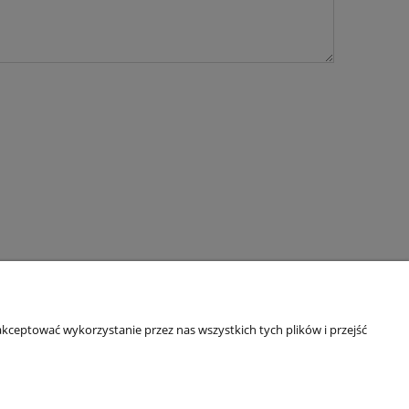
kceptować wykorzystanie przez nas wszystkich tych plików i przejść
O nas
ści
Kontakt i dane firmy