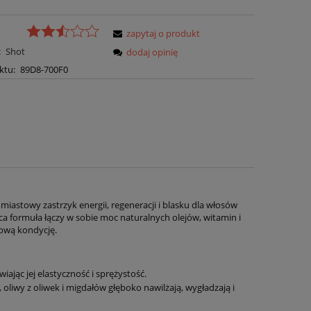
zapytaj o produkt
:
Shot
dodaj opinię
ktu:
89D8-700F0
hmiastowy zastrzyk energii, regeneracji i blasku dla włosów
a formuła łączy w sobie moc naturalnych olejów, witamin i
rową kondycję.
jąc jej elastyczność i sprężystość.
oliwy z oliwek i migdałów głęboko nawilżają, wygładzają i