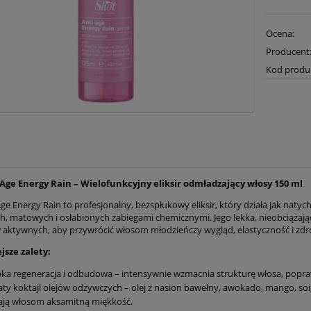
Ocena:
Producent
Kod produ
-Age Energy Rain – Wielofunkcyjny eliksir odmładzający włosy 150 ml
ge Energy Rain to profesjonalny, bezspłukowy eliksir, który działa jak natyc
, matowych i osłabionych zabiegami chemicznymi. Jego lekka, nieobciążając
 aktywnych, aby przywrócić włosom młodzieńczy wygląd, elastyczność i zd
jsze zalety:
ka regeneracja i odbudowa – intensywnie wzmacnia strukturę włosa, poprawia
ty koktajl olejów odżywczych – olej z nasion bawełny, awokado, mango, soi, 
ają włosom aksamitną miękkość.