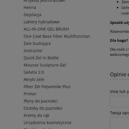
Artykuły jednorazowe
Zamy
Henna
Ochr
rod
Depilacja
Lakiery hybrydowe
Sposób uż
ALL-IN-ONE GEL BRUSH
Równomierni
One Coat Base Fiber Multifunction
Dla kogo?
Żele budujące
Dla osób z
Instructor
widoczneg
Quick Żel in Bottle
Mousse Sculpture Gel
Gelatix 2.0
Opinie 
Akrylo żele
Fiber Żel Polyamide Plus
Imię lub 
Primer
Płyny do paznokci
Ozdoby do paznokci
Twoja opi
Kremy do rąk
Urządzenia kosmetyczne