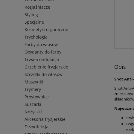
Rozjaśniacze
Styling
Specjalne
Kosmetyki organiczne
Trychologia
Farby do włosów
Oxydanty do farby
Trwała ondulacja
Opis
Grzebienie fryzjerskie
Szczotki do włosów
Shot Anti
Maszynki
Shot Anti-A
Trymery
zmęczonych
Prostownice
składników
Suszarki
Najważnie
Nożyczki
Szyb
Akcesoria fryzjerskie
Boga
Dezynfekcja
nad