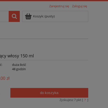
Zarejestruj się
Zaloguj się
Koszyk:
(pusty)
jący włosy 150 ml
ć:
duża ilość
:
48 godzin
,00 zł
do koszyka
.
Zyskujesz
7
pkt [
?
]