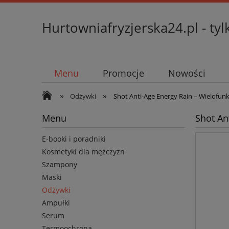
Hurtowniafryzjerska24.pl - tyl
Menu
Promocje
Nowości
»
»
Odżywki
Shot Anti-Age Energy Rain – Wielofunk
Menu
Shot An
E-booki i poradniki
Kosmetyki dla mężczyzn
Szampony
Maski
Odżywki
Ampułki
Serum
Termoochrona