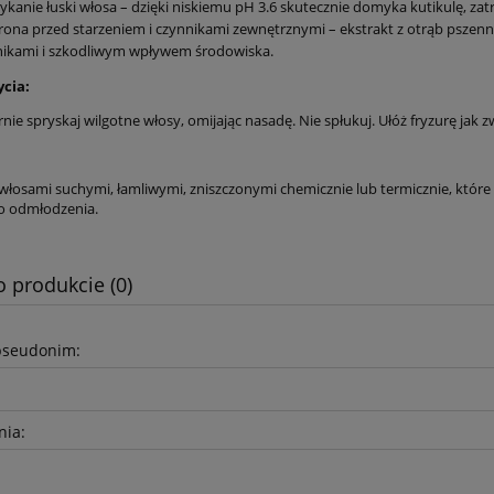
kanie łuski włosa – dzięki niskiemu pH 3.6 skutecznie domyka kutikulę, zat
ona przed starzeniem i czynnikami zewnętrznymi – ekstrakt z otrąb pszenn
nikami i szkodliwym wpływem środowiska.
ycia:
e spryskaj wilgotne włosy, omijając nasadę. Nie spłukuj. Ułóż fryzurę jak z
 włosami suchymi, łamliwymi, zniszczonymi chemicznie lub termicznie, które 
o odmłodzenia.
o produkcie (0)
pseudonim:
nia: