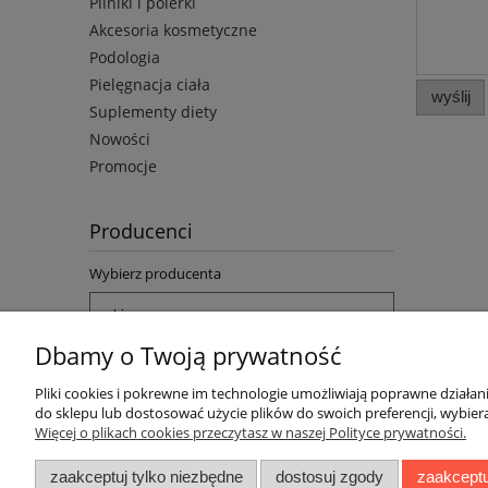
Pilniki i polerki
Akcesoria kosmetyczne
Podologia
Pielęgnacja ciała
wyślij
Suplementy diety
Nowości
Promocje
Producenci
Wybierz producenta
Dbamy o Twoją prywatność
Pliki cookies i pokrewne im technologie umożliwiają poprawne działa
do sklepu lub dostosować użycie plików do swoich preferencji, wybiera
Więcej o plikach cookies przeczytasz w naszej Polityce prywatności.
Pomoc
Moje konto
zaakceptuj tylko niezbędne
dostosuj zgody
zaakceptu
Informacje o cookie
Twoje zamówienia